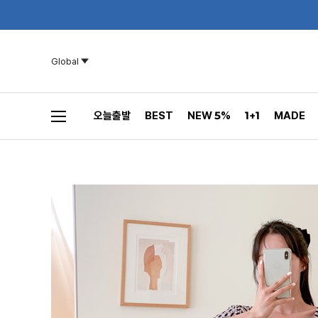
Global
오늘출발
BEST
NEW 5%
1+1
MADE