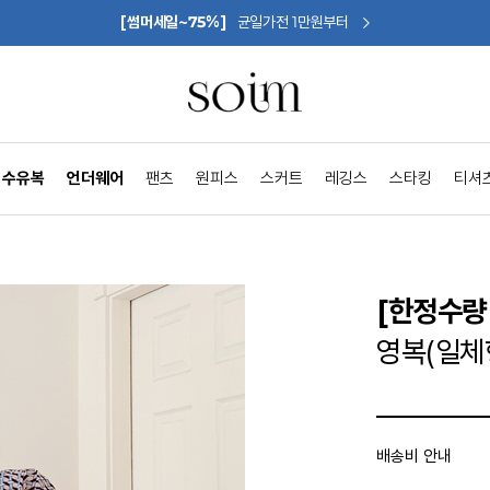
[썸머세일~75%]
균일가전 1만원부터
수유복
언더웨어
팬츠
원피스
스커트
레깅스
스타킹
티셔
[한정수량 
영복(일체
배송비 안내