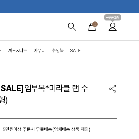
+쿠폰2종
0
츠
셔츠&니트
아우터
수영복
SALE
SALE]
임부복*미라클 랩 수
형)
5만원이상 주문시 무료배송(업체배송 상품 제외)