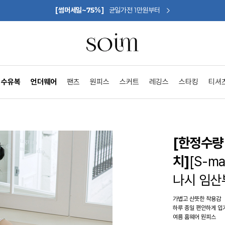
[썸머세일~75%]
균일가전 1만원부터
수유복
언더웨어
팬츠
원피스
스커트
레깅스
스타킹
티셔
[한정수량 
치]
[S-
나시 임산
가볍고 산뜻한 착용감
하루 종일 편안하게 입
여름 홈웨어 원피스