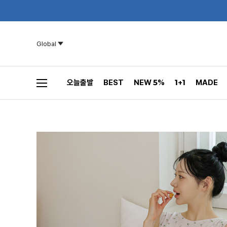
Global
오늘출발
BEST
NEW 5%
1+1
MADE