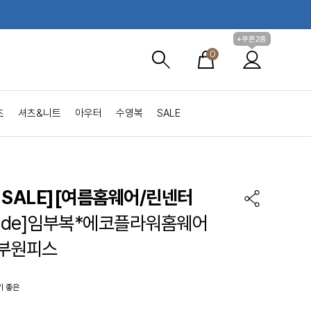
+쿠폰2종
0
츠
셔츠&니트
아우터
수영복
SALE
SALE]
[여름홈웨어/린넨터
made]임부복*에코플라워홈웨어
부원피스
기 좋은