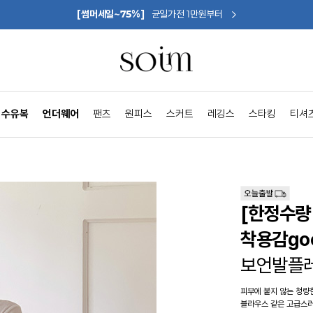
[썸머세일~75%]
균일가전 1만원부터
수유복
언더웨어
팬츠
원피스
스커트
레깅스
스타킹
티셔
[한정수량 
착용감go
보언발플
피부에 붙지 않는 청량한
블라우스 같은 고급스