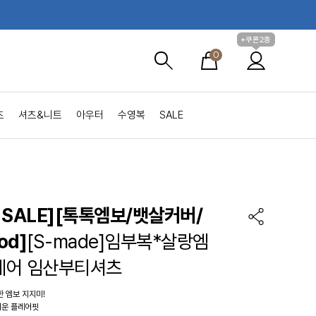
+쿠폰2종
0
츠
셔츠&니트
아우터
수영복
SALE
SALE]
[톡톡엠보/뱃살커버/
od]
[S-made]임부복*살랑엠
레어 임산부티셔츠
 엠보 지지미!
러운 플레어핏