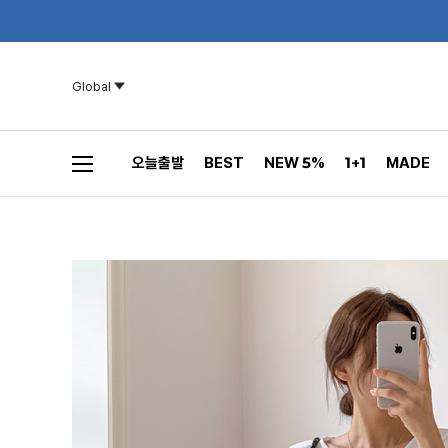
Global
오늘출발
BEST
NEW 5%
1+1
MADE