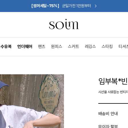
[썸머세일~75%]
균일가전 1만원부터
수유복
언더웨어
팬츠
원피스
스커트
레깅스
스타킹
티셔
임부복*
시선을 사로잡는 빈티
배송비 안내
무이자 할부