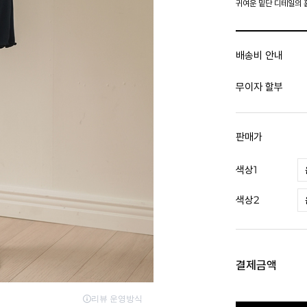
귀여운 밑단 디테일의 
배송비 안내
무이자 할부
판매가
색상1
색상2
결제금액