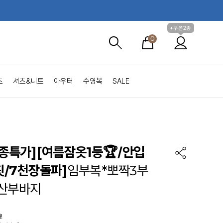
+쿠폰2종
0
츠
셔츠&니트
아우터
수영복
SALE
2종특가]
[여름잠옷1등🏆/안입
/7천장돌파]
임부복*뽀짝3부
산부바지
!