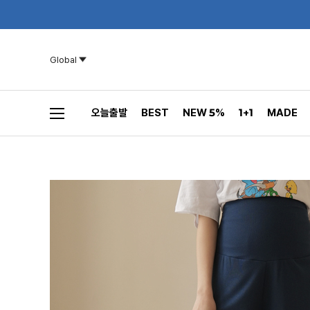
Global
오늘출발
BEST
NEW 5%
1+1
MADE