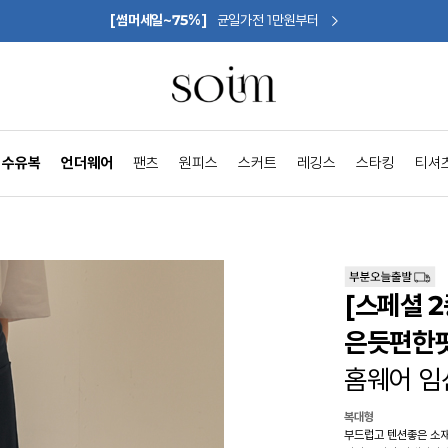
[썸머세일~75%]
균일가전 1만원부터
수유복
언더웨어
팬츠
원피스
스커트
레깅스
스타킹
티셔
[스페셜 
은듯편한핏
홈웨어 임
복대형
부드럽고 텐션좋은 소재