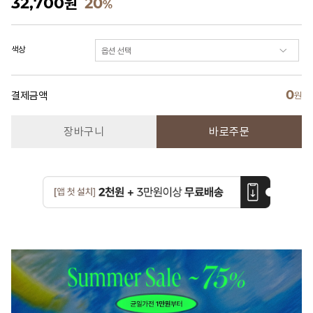
32,700
원
20
%
색상
0
결제금액
원
장바구니
바로주문