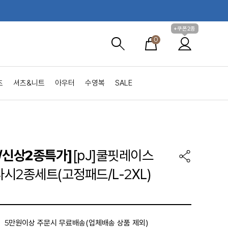
+쿠폰2종
0
츠
셔츠&니트
아우터
수영복
SALE
/신상2종특가]
[pJ]쿨핏레이스
시2종세트(고정패드/L-2XL)
5만원이상 주문시 무료배송(업체배송 상품 제외)