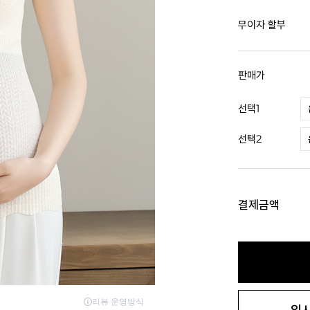
무이자 할부
판매가
선택1
선택2
결제금액