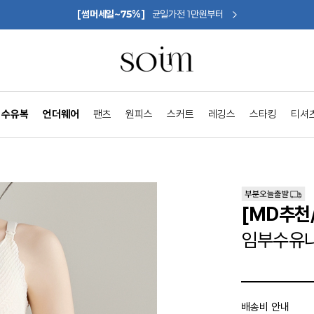
[썸머세일~75%]
균일가전 1만원부터
수유복
언더웨어
팬츠
원피스
스커트
레깅스
스타킹
티셔
[MD추천
임부수유나
배송비 안내