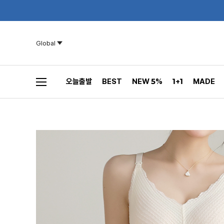
Global
오늘출발
BEST
NEW 5%
1+1
MADE