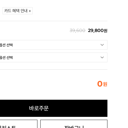
카드 혜택 안내 +
39,600
29,800
원
0
원
바로주문