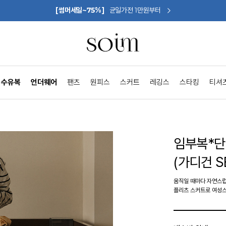
[썸머세일~75%]
균일가전 1만원부터
수유복
언더웨어
팬츠
원피스
스커트
레깅스
스타킹
티셔
임부복*
(가디건 S
움직일 때마다 자연스
플리츠 스커트로 여성