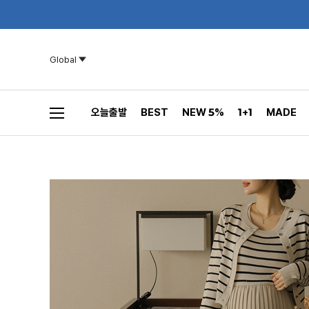
Global
오늘출발
BEST
NEW 5%
1+1
MADE