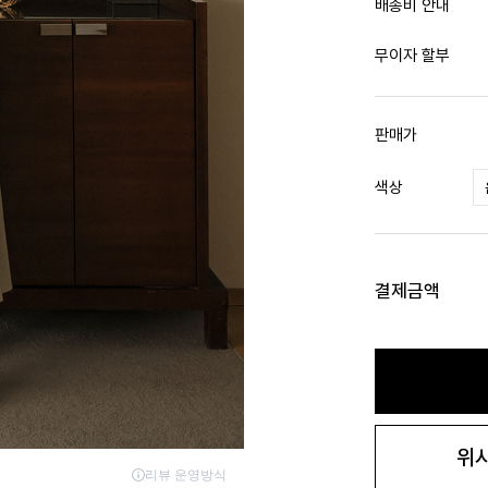
배송비 안내
무이자 할부
판매가
색상
결제금액
위