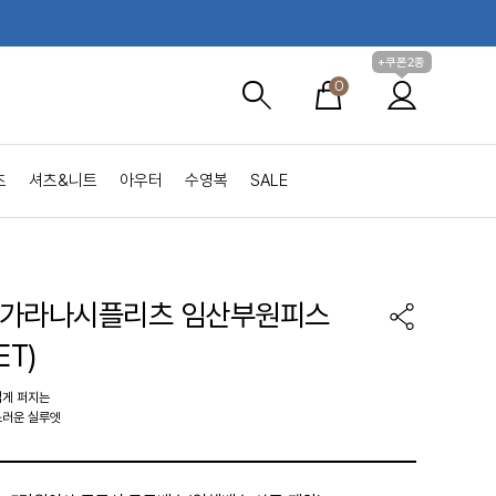
+쿠폰2종
0
츠
셔츠&니트
아우터
수영복
SALE
단가라나시플리츠 임산부원피스
ET)
럽게 퍼지는
스러운 실루엣