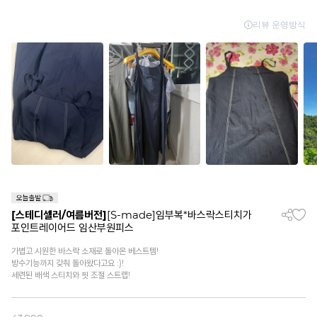
[스테디셀러/여름버전]
[S-made]임부복*바스락스티치가
포인트레이어드 임산부원피스
가볍고 시원한 바스락 소재로 돌아온 베스트템!
방수기능까지 갖춰 돌아왔다고요 :)!
세련된 배색 스티치와 핏 조절 스트랩!