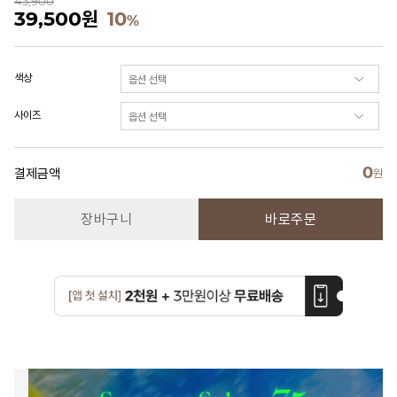
43,900
39,500
원
10
%
색상
사이즈
0
결제금액
원
장바구니
바로주문