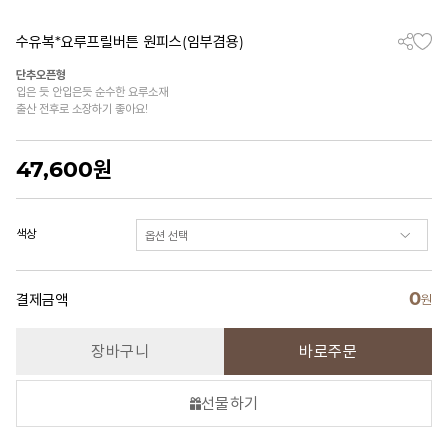
수유복*요루프릴버튼 원피스(임부겸용)
단추오픈형
입은 듯 안입은듯 순수한 요루소재
출산 전후로 소장하기 좋아요!
47,600
원
색상
0
결제금액
원
장바구니
바로주문
선물하기