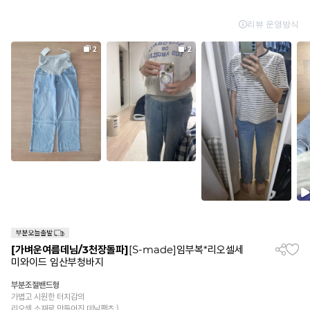
[가벼운여름데님/3천장돌파]
[S-made]임부복*리오셀세
미와이드 임산부청바지
부분조절밴드형
가볍고 시원한 터치감의
리오셀 소재로 만들어진 데님팬츠:)