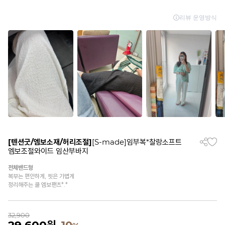
[텐션굿/엠보소재/허리조절]
[S-made]임부복*찰랑소프트
엠보조절와이드 임산부바지
전체밴드형
복부는 편안하게, 핏은 가볍게
정리해주는 쿨 엠보팬츠*.*
32,900