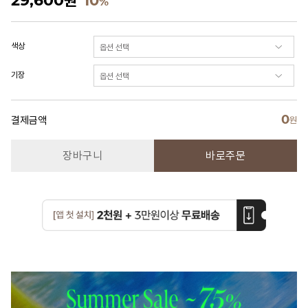
29,600
원
10
%
색상
기장
0
결제금액
원
장바구니
바로주문