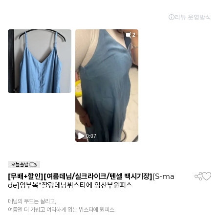
[무배+할인]
[여름데님/실크라이크/텐셀 맥시기장]
[S-ma
de]임부복*찰랑데님뷔스티에 임산부원피스
데님의 무드는 살리고,
여름엔 더 가볍고 여리하게 입는 뷔스티에 원피스