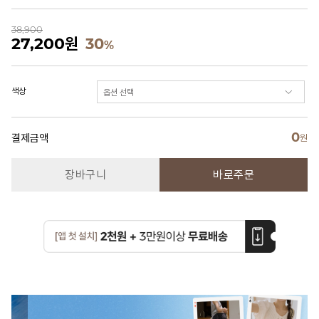
38,900
27,200
원
30
%
색상
0
결제금액
원
장바구니
바로주문