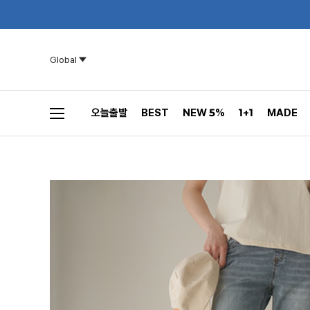
Global
오늘출발
BEST
NEW 5%
1+1
MADE