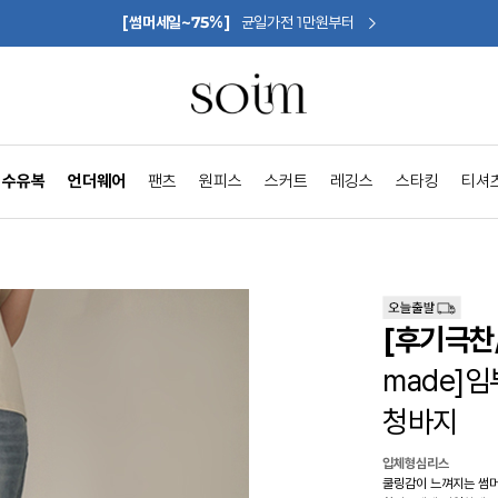
[썸머세일~75%]
균일가전 1만원부터
수유복
언더웨어
팬츠
원피스
스커트
레깅스
스타킹
티셔
[후기극찬
made]
청바지
입체형심리스
쿨링감이 느껴지는 썸머