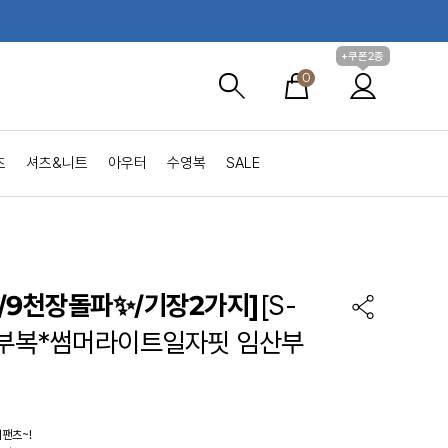
+쿠폰2종
0
츠
셔츠&니트
아우터
수영복
SALE
/9천장돌파✨/기장2가지]
[S-
임부복*썸머라이트일자핏 임산부
팬츠~!