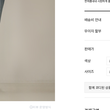
한여름내내 시원하게 
배송비 안내
무이자 할부
판매가
색상
사이즈
함께 코디된 상