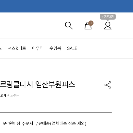
+쿠폰2종
0
츠
셔츠&니트
아우터
수영복
SALE
아르링클나시 임산부원피스
드럽게 감싸주는
5만원이상 주문시 무료배송(업체배송 상품 제외)