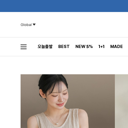
Global
오늘출발
BEST
NEW 5%
1+1
MADE