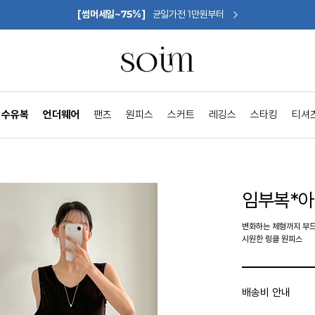
[썸머세일~75%]
균일가전 1만원부터
수유복
언더웨어
팬츠
원피스
스커트
레깅스
스타킹
티셔
임부복*
변화하는 체형까지 부
시원한 링클 원피스
배송비 안내