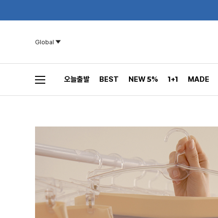
Global
오늘출발
BEST
NEW 5%
1+1
MADE