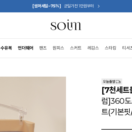
[썸머세일~75%]
균일가전 1만원부터
수유복
언더웨어
팬츠
원피스
스커트
레깅스
스타킹
티셔
[7천세트
럼]360
트(기본핏