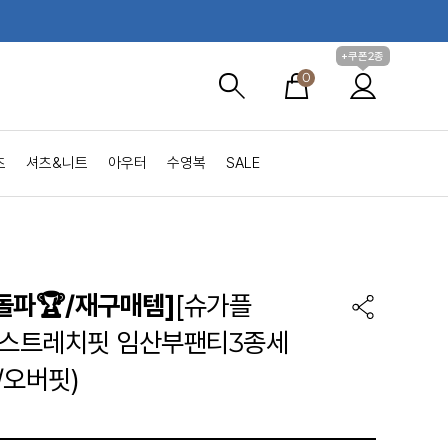
+쿠폰2종
0
츠
셔츠&니트
아우터
수영복
SALE
돌파🏆/재구매템]
[슈가플
도스트레치핏 임산부팬티3종세
/오버핏)