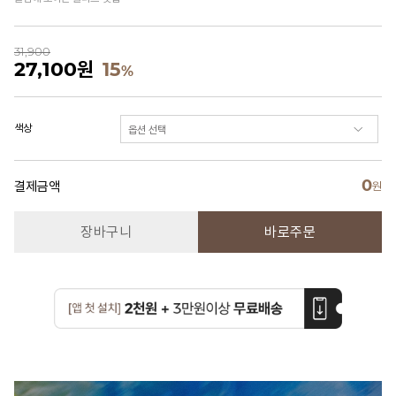
31,900
27,100
원
15
%
색상
0
결제금액
원
장바구니
바로주문