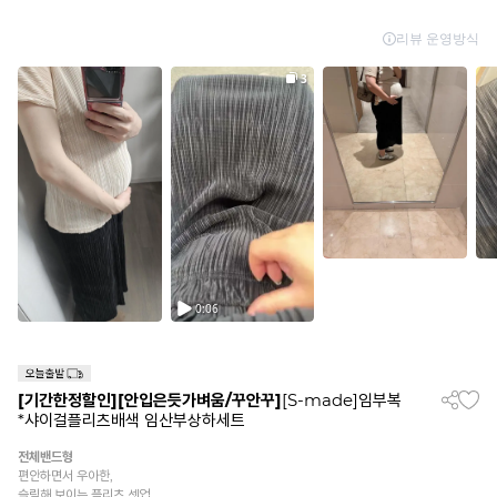
[기간한정할인]
[안입은듯가벼움/꾸안꾸]
[S-made]임부복
*샤이걸플리츠배색 임산부상하세트
전체밴드형
편안하면서 우아한,
슬림해 보이는 플리츠 셋업