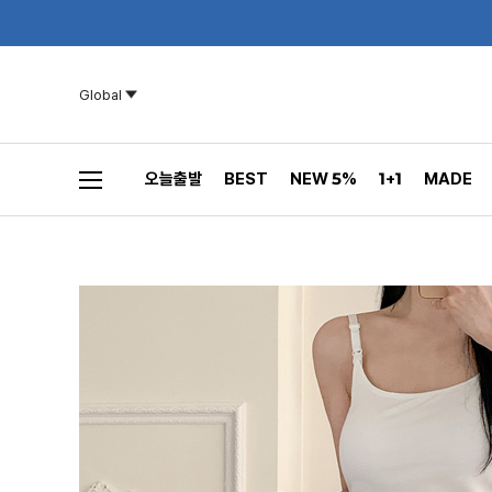
Global
오늘출발
BEST
NEW 5%
1+1
MADE