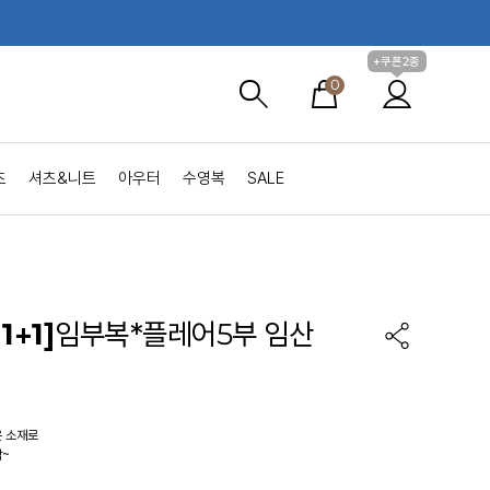
+쿠폰2종
0
츠
셔츠&니트
아우터
수영복
SALE
1+1]
임부복*플레어5부 임산
온 소재로
감~