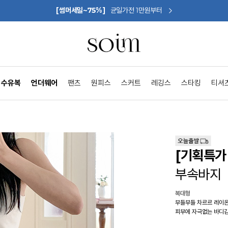
[썸머세일~75%]
균일가전 1만원부터
수유복
언더웨어
팬츠
원피스
스커트
레깅스
스타킹
티셔
[기획특가 
부속바지
복대형
부들부들 차르르 레이
피부에 자극없는 바디