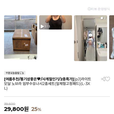
[여름추천/통기성좋은💙/사계절인기/2종특가]
[pJ]라이트
모달 노브라 임부수유나시2종세트(일체형고정패드)(L-3X
L)
39,600
29,800
원
25
%