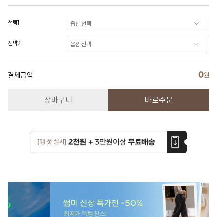
선택1
선택2
0
결제금액
원
장바구니
바로주문