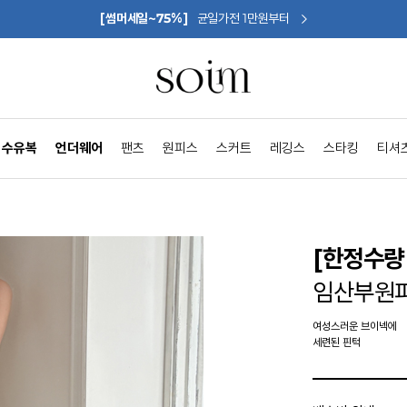
[썸머세일~75%]
균일가전 1만원부터
수유복
언더웨어
팬츠
원피스
스커트
레깅스
스타킹
티셔
[한정수량 
임산부원피
여성스러운 브이넥에
세련된 핀턱