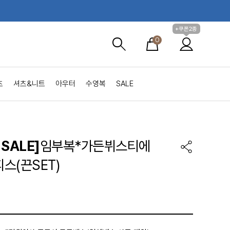
+쿠폰2종
0
츠
셔츠&니트
아우터
수영복
SALE
SALE]
임부복*가든뷔스티에
스(끈SET)