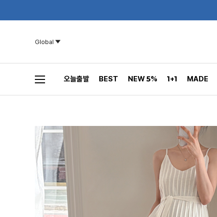
Global
오늘출발
BEST
NEW 5%
1+1
MADE