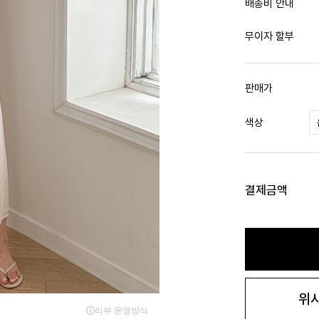
배송비 안내
무이자 할부
판매가
색상
결제금액
위