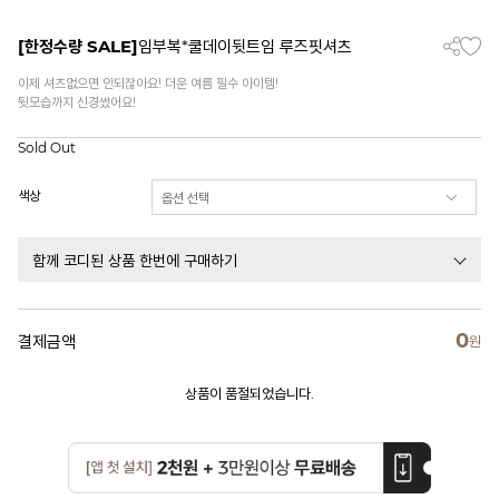
[한정수량 SALE]
임부복*쿨데이뒷트임 루즈핏셔츠
이제 셔츠없으면 안되잖아요! 더운 여름 필수 아이템!
뒷모습까지 신경썼어요!
Sold Out
색상
함께 코디된 상품 한번에 구매하기
0
결제금액
원
상품이 품절되었습니다.