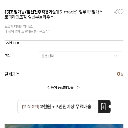
[핏조절가능/임신전후착용가능]
[S-made] 임부복*절개스
토퍼라인조절 임산부블라우스
스토퍼 디테일 하나로,
내 몸에 맞게 조절되는 블라우스 *.*
Sold Out
색상
0
결제금액
원
상품이 품절되었습니다.