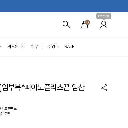
+쿠폰2종
0
츠
셔츠&니트
아우터
수영복
SALE
de]임부복*피아노플리츠끈 임산
플리츠 원피스
스런 무드