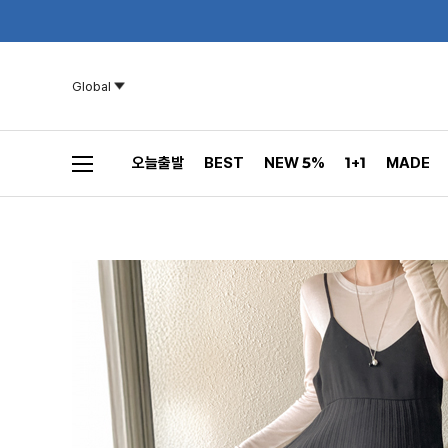
Global
오늘출발
BEST
NEW 5%
1+1
MADE