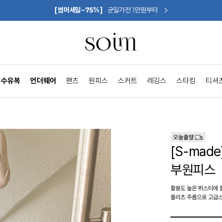
[썸머세일~75%]
균일가전 1만원부터
수유복
언더웨어
팬츠
원피스
스커트
레깅스
스타킹
티셔
[S-ma
부원피스
활용도 높은 뷔스티에 
플리츠 주름으로 고급