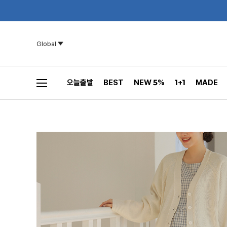
Global
오늘출발
BEST
NEW 5%
1+1
MADE