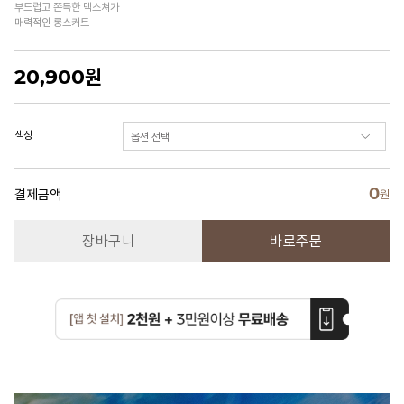
부드럽고 쫀득한 텍스쳐가
매력적인 롱스커트
20,900
원
색상
0
결제금액
원
장바구니
바로주문