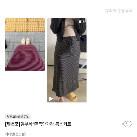
[텐션굿]
임부복*쫀득단가라 롱스커트
기타형(끈조절)