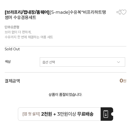
[브라프리/캡내장/홈웨어]
[S-made]수유복*비프리하트땡
썸머 수유겸용세트
단추오픈형
브라 없이 더 편하게,
수유까지 한 번에 해결하는 여름 세트
Sold Out
색상
0
결제금액
원
상품이 품절되었습니다.