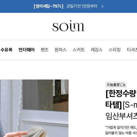
[썸머세일~75%]
균일가전 1만원부터
수유복
언더웨어
팬츠
원피스
스커트
레깅스
스타킹
티셔
[한정수량 
타템]
[S
임산부셔
"가볍게 걸치기만 해도,
달라붙지 않는 여름 셔