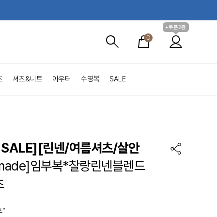
+쿠폰2종
0
츠
셔츠&니트
아우터
수영복
SALE
SALE]
[린넨/여름셔츠/살안
-made]임부복*찰랑린넨블렌드
츠
츠”