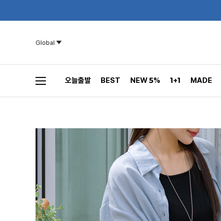
Global
오늘출발
BEST
NEW 5%
1+1
MADE