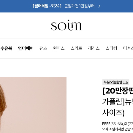
[썸머세일~75%]
균일가전 1만원부터
수유복
언더웨어
팬츠
원피스
스커트
레깅스
스타킹
티셔
[20만장
가플럼]뉴
사이즈)
FREE(55-66),XL(77
오직 소임에서만 만날 