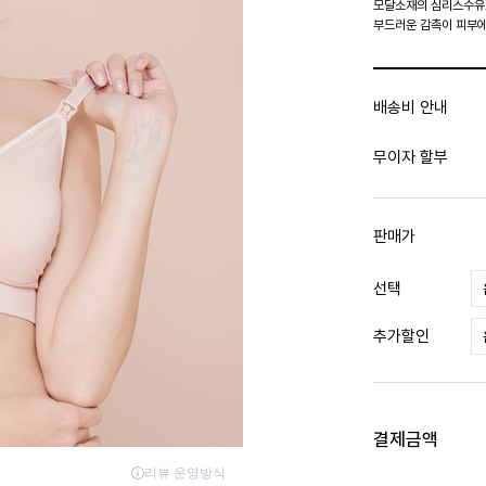
모달소재의 심리스수
부드러운 감촉이 피부에
배송비 안내
무이자 할부
판매가
선택
추가할인
결제금액