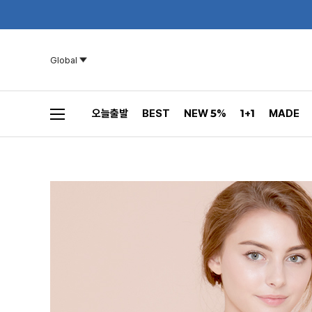
Global
오늘출발
BEST
NEW 5%
1+1
MADE