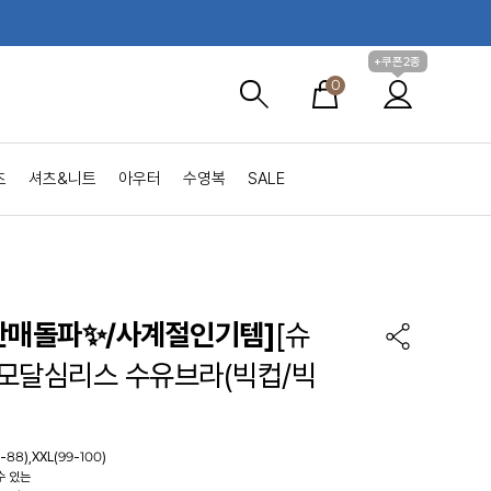
+쿠폰2종
0
츠
셔츠&니트
아우터
수영복
SALE
판매돌파✨/사계절인기템]
[슈
모달심리스 수유브라(빅컵/빅
-88),XXL(99-100)
수 있는