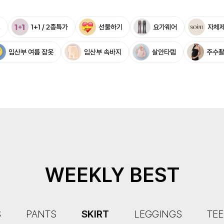
%
1+1 / 2종특가
선물하기
요가웨어
자체
임산부 여름 잠옷
임산부 속바지
살안타템
주수
WEEKLY BEST
S
PANTS
SKIRT
LEGGINGS
TEE