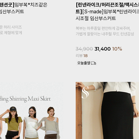
+1]
[Coolity]임부복*쿨
[1만장돌파✨/기획특가 1+1]
임부
고5부 임산부레깅스
말림방지3부 임산부속바지
복대형
감이 느껴지는
속바지 안에 이너 속바지,
홈웨어로 활용도 높은 3부 속바지예요~
18,900
14,900
21%
리뷰
620