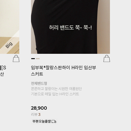
스(v
임부복*심
[특별기획 1+1]
임부복*매일매일 레
귀여움에 편안
깅스
복대형
15,900
부드럽고 얇은 텍스처가 입지 않은듯한
리뷰
10
가벼움을 선사 데일리아이템 레이온 레깅스
키작은맘 추가!
16,900
리뷰
2,220