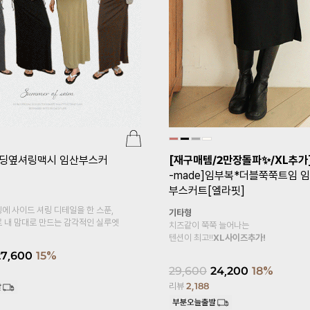
[pJ]프리미엄심리스 임산부레깅
er.5부)
1+1]
임부복*푸딩스판 10
레깅스
24,000
18,800
22%
리뷰
95
용하기 좋은 레이온 소재의
~
S,M,L사이즈
7,800
10%