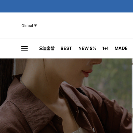
Global
오늘출발
BEST
NEW 5%
1+1
MADE