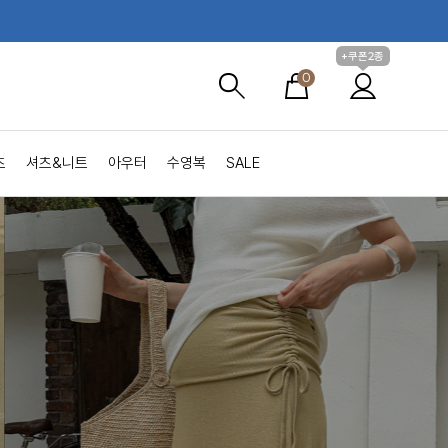
+쿠폰2종
0
츠
셔츠&니트
아우터
수영복
SALE