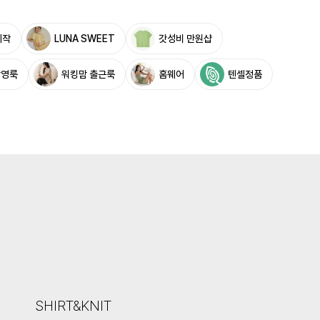
제작
LUNA SWEET
갓성비 만원샵
촬영룩
워킹맘 출근룩
홈웨어
텐셀정품
SHIRT&KNIT