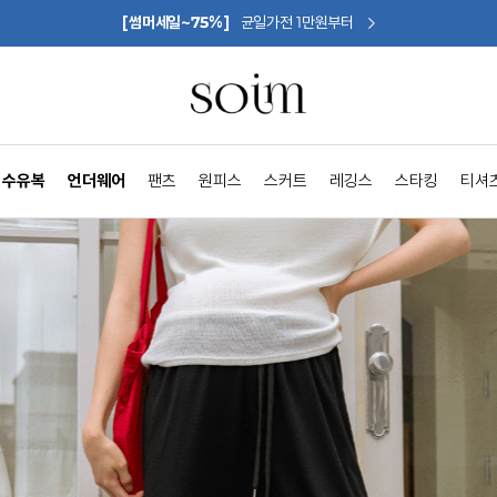
[썸머세일~75%]
균일가전 1만원부터
수유복
언더웨어
팬츠
원피스
스커트
레깅스
스타킹
티셔