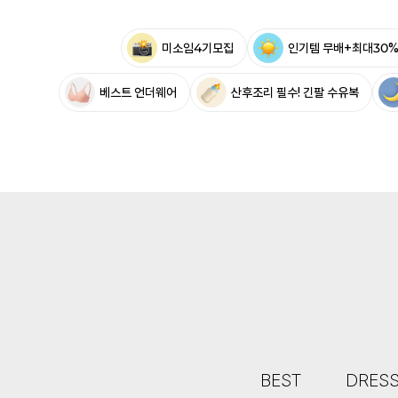
미소임4기모집
인기템 무배+최대30
베스트 언더웨어
산후조리 필수! 긴팔 수유복
BEST
DRES