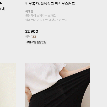
복*
[기획특가 1+1]
임부복*뉴컴포트 임
[퀼리티GO
산부레깅스
톡언발플레
기타형
힙까지 가려지
원피스, 롱티안에 속바지로 입으세요
페미닌한 무드
4부기장 추가!
25,800
2
13,900
리뷰
176
리뷰
6,102