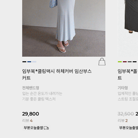
[기획특가 1+1]
임부복*플레어5부 임
산부속바지
임산부
[기획특가 
부 임산부
복대형
부들부들 차르르 레이온 소재로
복대형
피부에 자극없는 바디감~
봄, 여름 착
10부 레깅스
15,900
14,900
6%
19,800
1
리뷰
1,426
리뷰
13,329