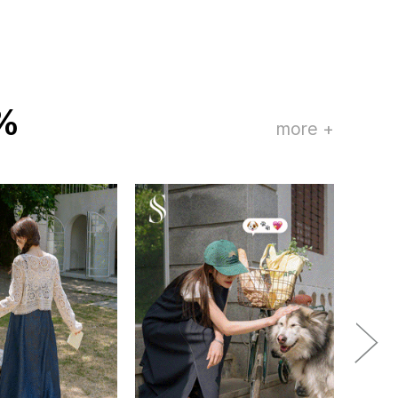
%
more +