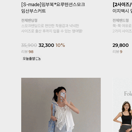
트
[기획특가1+1/여름필수템/2만장돌
[기획특가1
파✨]
임부복*푸딩스판 5부 임산부레
링터치냉장
깅스
두겹복대
시원한 쿨링
복대형
냉장고 소재~
부드러우면서 가볍게 입어보아요~
15,800
17,600
15,800
10%
리뷰
458
리뷰
2,447