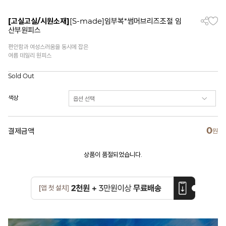
[고실고실/시원소재]
[S-made]임부복*썸머브리즈조절 임
산부원피스
편안함과 여성스러움을 동시에 잡은
여름 데일리 원피스
Sold Out
색상
0
결제금액
원
상품이 품절되었습니다.