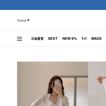
Global
오늘출발
BEST
NEW 5%
1+1
MADE