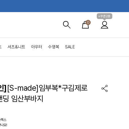
+쿠폰2종
0
츠
셔츠&니트
아우터
수영복
SALE
인]
[S-made]임부복*구김제로
밴딩 임산부바지
슬랙스
나요!