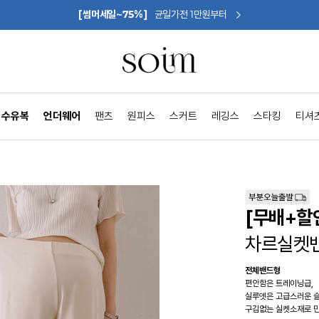
[썸머세일~75%]
균일가전 1만원부터
수유복
언더웨어
팬츠
원피스
스커트
레깅스
스타킹
티셔
[무배+할
차르실켓
전체밴드형
편안함은 트레이닝급,
실루엣은 고급스러운 
구김없는 실켓소재로 만