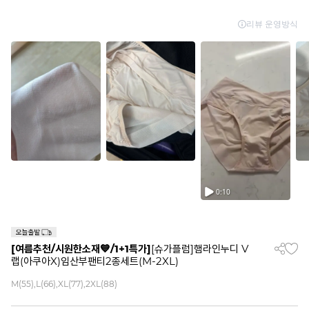
[여름추천/시원한소재💙/1+1특가]
[슈가플럼]햄라인누디 V
랩(아쿠아X)임산부팬티2종세트(M-2XL)
M(55),L(66),XL(77),2XL(88)