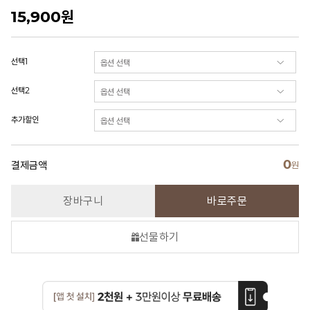
15,900
원
선택1
선택2
추가할인
0
결제금액
원
장바구니
바로주문
선물하기