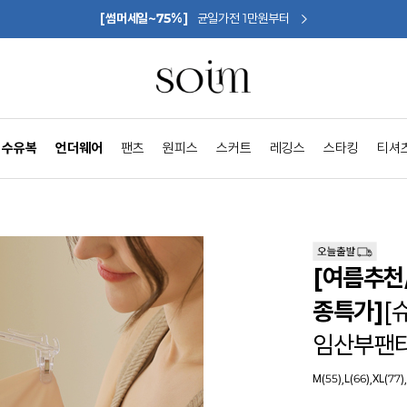
[썸머세일~75%]
균일가전 1만원부터
수유복
언더웨어
팬츠
원피스
스커트
레깅스
스타킹
티셔
[여름추천
종특가]
[
임산부팬티
M(55),L(66),XL(77)