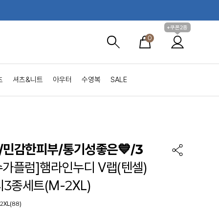
+쿠폰2종
0
츠
셔츠&니트
아우터
수영복
SALE
/민감한피부/통기성좋은💙/3
슈가플럼]햄라인누디 V랩(텐셀)
3종세트(M-2XL)
,2XL(88)