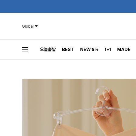
Global
오늘출발
BEST
NEW 5%
1+1
MADE