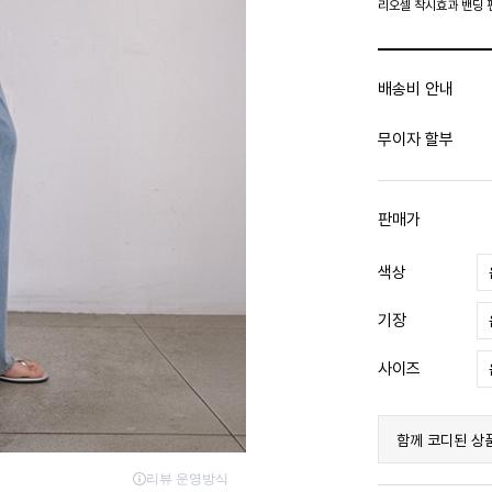
리오셀 착시효과 밴딩 
배송비 안내
무이자 할부
판매가
색상
기장
사이즈
함께 코디된 상