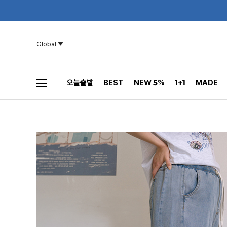
Global
오늘출발
BEST
NEW 5%
1+1
MADE