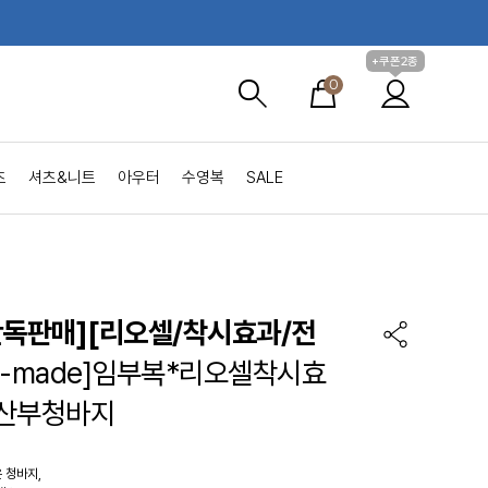
+쿠폰2종
0
츠
셔츠&니트
아우터
수영복
SALE
단독판매][리오셀/착시효과/전
S-made]임부복*리오셀착시효
임산부청바지
 청바지,