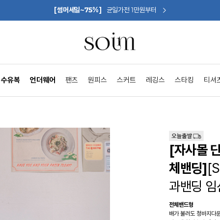
[썸머세일~75%]
균일가전 1만원부터
수유복
언더웨어
팬츠
원피스
스커트
레깅스
스타킹
티셔
[자사몰 
체밴딩]
[
과밴딩 
전체밴드형
배가 불러도 청바지다운