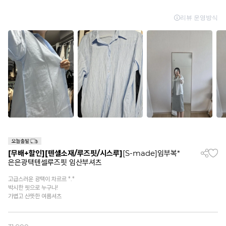
[무배+할인]
[텐셀소재/루즈핏/시스루]
[S-made]임부복*
은은광택텐셀루즈핏 임산부셔츠
고급스러운 광택이 차르르 *.*
박시한 핏으로 누구나!
가볍고 산뜻한 여름셔츠