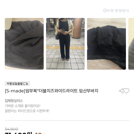
[S-made]임부복*더블치즈와이드라이트 임산부바지
입체형심리스
가벼운 소재로 돌아왔어요!
찰랑이는 와이드핏으로 시원하게!
34,900