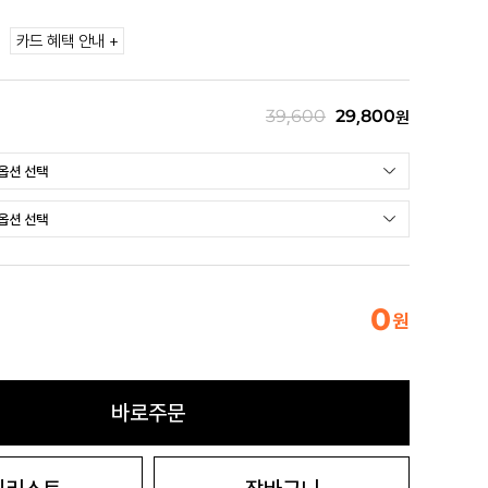
카드 혜택 안내 +
39,600
29,800
원
0
원
바로주문