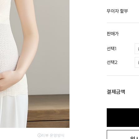
무이자 할부
판매가
선택1
선택2
결제금액