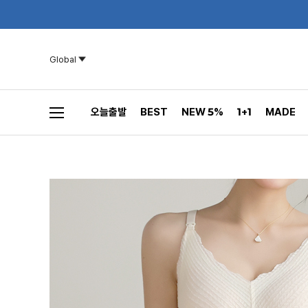
Global
오늘출발
BEST
NEW 5%
1+1
MADE