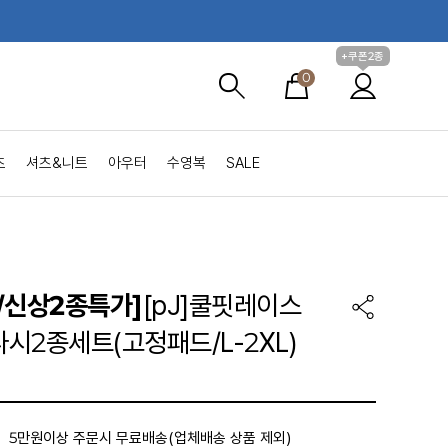
+쿠폰2종
0
츠
셔츠&니트
아우터
수영복
SALE
/신상2종특가]
[pJ]쿨핏레이스
시2종세트(고정패드/L-2XL)
5만원이상 주문시 무료배송(업체배송 상품 제외)