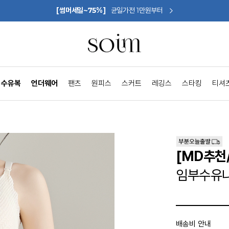
[썸머세일~75%]
균일가전 1만원부터
수유복
언더웨어
팬츠
원피스
스커트
레깅스
스타킹
티셔
[MD추천
임부수유나
배송비 안내