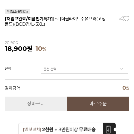
[재입고완료/여름인기특가]
[pJ]더쿨라이트수유브라(고정
몰드)(BCD컵/L-3XL)
20,900
18,900
원
10
%
선택
0
결제금액
원
장바구니
바로주문