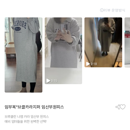
임부복*브클카라지퍼 임산부원피스
브루클린 나염 카라 임산부 원피스
예비 엄마들을 위한 완벽한 선택!