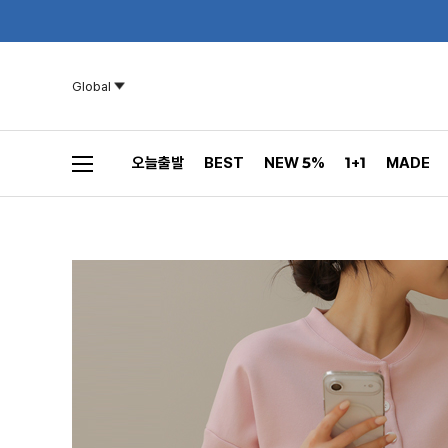
Global
오늘출발
BEST
NEW 5%
1+1
MADE