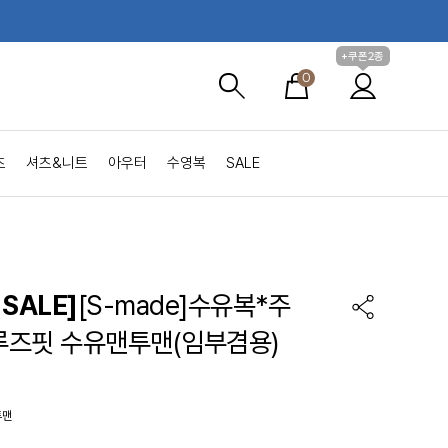
+쿠폰2종
0
츠
셔츠&니트
아우터
수영복
SALE
SALE]
[S-made]수유복*주
즈핏 수유맨투맨(임부겸용)
투맨