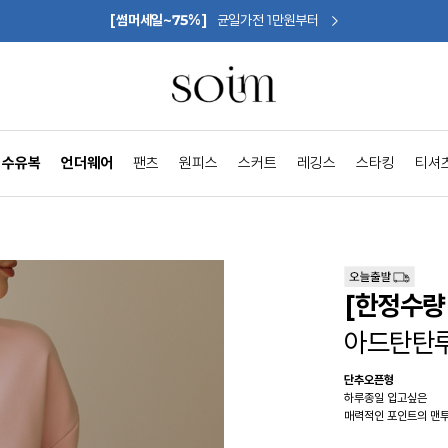
[썸머세일~75%]
균일가전 1만원부터
수유복
언더웨어
팬츠
원피스
스커트
레깅스
스타킹
티셔
[한정수량 
아드탄탄루
단추오픈형
하루종일 입고싶은
매력적인 포인트의 맨