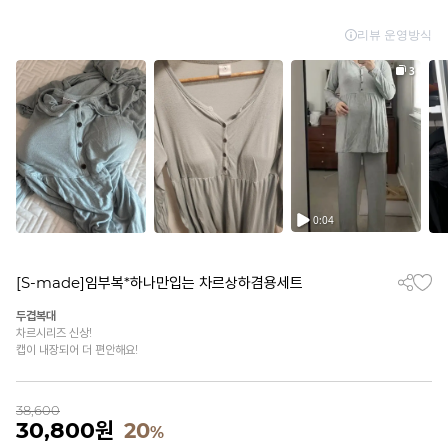
[S-made]임부복*하나만입는 차르상하겸용세트
두겹복대
차르시리즈 신상!
캡이 내장되어 더 편안해요!
38,600
30,800
원
20
%