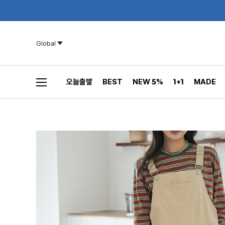
Global
오늘출발
BEST
NEW 5%
1+1
MADE