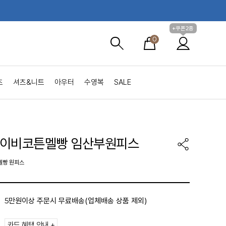
+쿠폰2종
0
츠
셔츠&니트
아우터
수영복
SALE
아이비코튼멜빵 임산부원피스
멜빵 원피스
5만원이상 주문시 무료배송(업체배송 상품 제외)
카드 혜택 안내 +