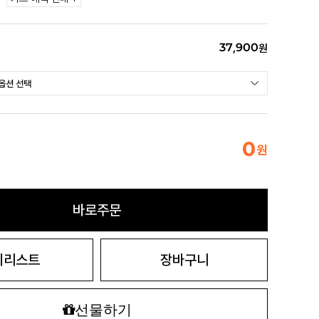
37,900
원
0
원
바로주문
시리스트
장바구니
선물하기