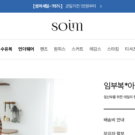
[썸머세일~75%]
균일가전 1만원부터
수유복
언더웨어
팬츠
원피스
스커트
레깅스
스타킹
티셔
임부복*
임산부를 위한 데일리 
배송비 안내
무이자 할부