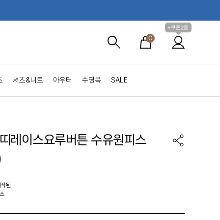
+쿠폰2종
0
츠
셔츠&니트
아우터
수영복
SALE
쁘띠레이스요루버튼 수유원피스
)
제작된
스