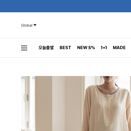
Global
오늘출발
BEST
NEW 5%
1+1
MADE