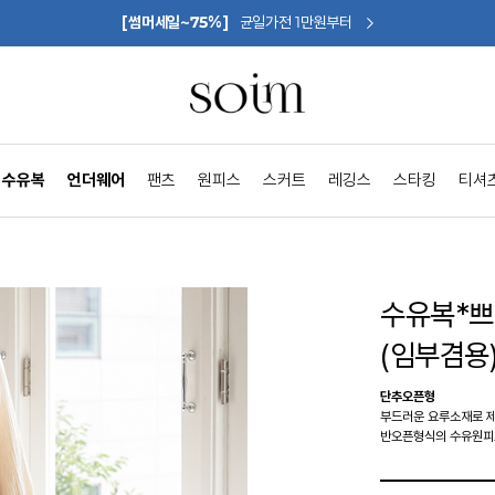
[썸머세일~75%]
균일가전 1만원부터
수유복
언더웨어
팬츠
원피스
스커트
레깅스
스타킹
티셔
수유복*
(임부겸용
단추오픈형
부드러운 요루소재로 
반오픈형식의 수유원피