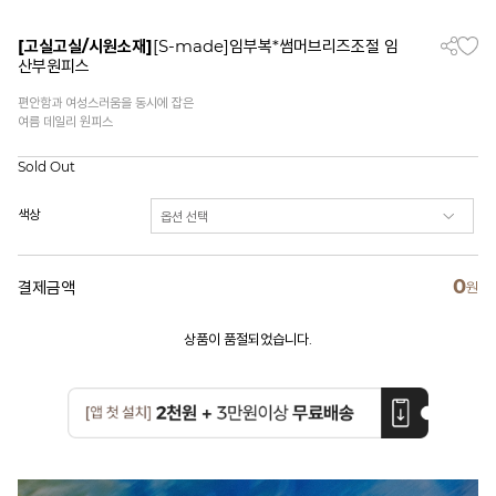
[고실고실/시원소재]
[S-made]임부복*썸머브리즈조절 임
산부원피스
편안함과 여성스러움을 동시에 잡은
여름 데일리 원피스
Sold Out
색상
0
결제금액
원
상품이 품절되었습니다.