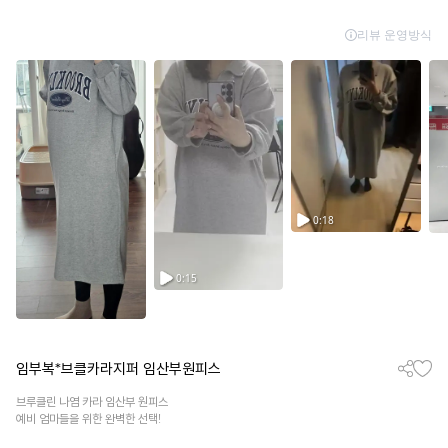
임부복*브클카라지퍼 임산부원피스
브루클린 나염 카라 임산부 원피스
예비 엄마들을 위한 완벽한 선택!