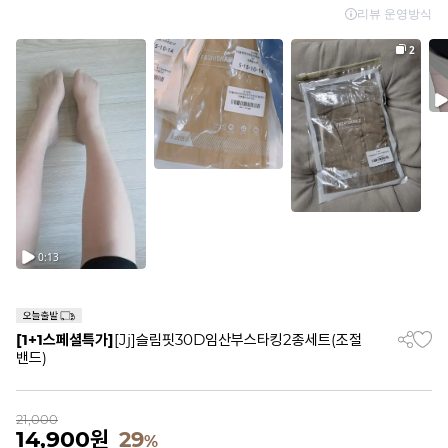
[1+1스페셜특가]
[Jj]슬림핏30D임산부스타킹2종세트(조절
밴드)
21,000
14,900
원
29
%