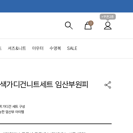
+쿠폰2종
0
츠
셔츠&니트
아우터
수영복
SALE
배색가디건니트세트 임산부원피
색 가디건 세트 구성
능한 임산부 아이템