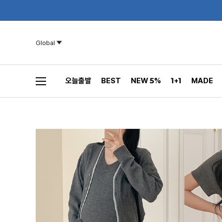
Global
오늘출발
BEST
NEW 5%
1+1
MADE