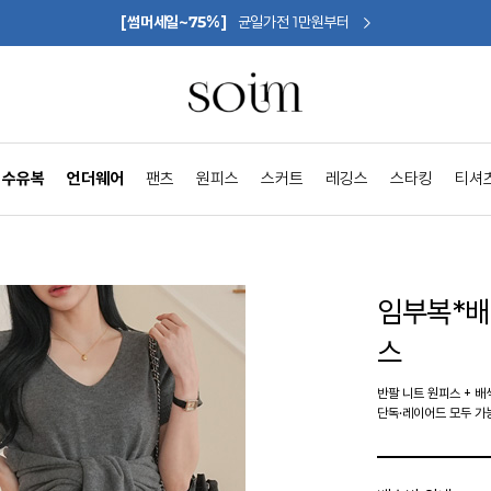
[썸머세일~75%]
균일가전 1만원부터
수유복
언더웨어
팬츠
원피스
스커트
레깅스
스타킹
티셔
임부복*
스
반팔 니트 원피스 + 배
단독·레이어드 모두 가