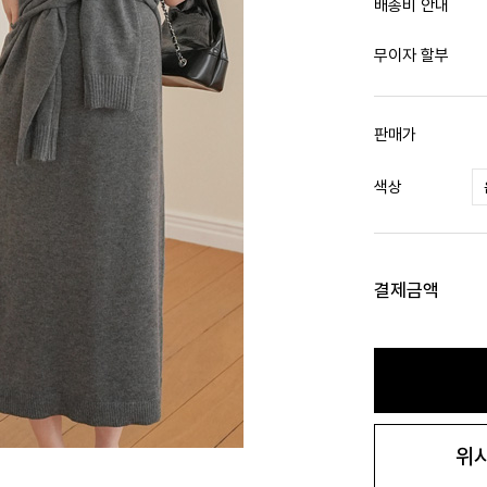
배송비 안내
무이자 할부
판매가
색상
결제금액
위