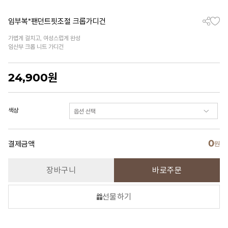
임부복*팬던트핏조절 크롭가디건
가볍게 걸치고, 여성스럽게 완성
임산부 크롭 니트 가디건
24,900
원
색상
0
결제금액
원
장바구니
바로주문
선물하기