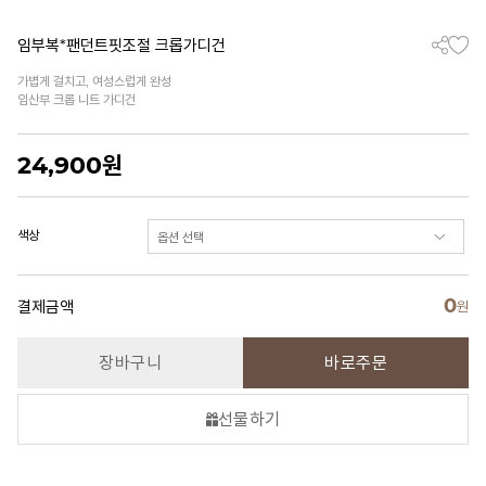
임부복*팬던트핏조절 크롭가디건
가볍게 걸치고, 여성스럽게 완성
임산부 크롭 니트 가디건
24,900
원
색상
0
결제금액
원
장바구니
바로주문
선물하기