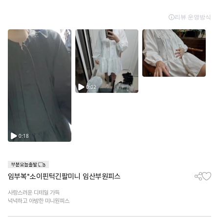
임부복*소이핀턱긴팔미니 임산부원피스
사랑스러운 디테일 가득
넉넉하고 아방한 미니원피스